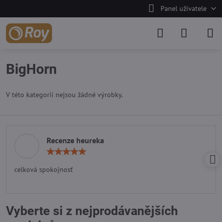
Panel uživatele
BigHorn
V této kategorii nejsou žádné výrobky.
Recenze heureka
Hodnocení:
5
/
celková spokojnosť
5
Vyberte si z nejprodávanějších