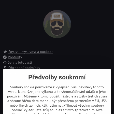
Roy.cz – myslivost a outdoor
Produkty
Servis fotopastí
Obchodní podmínky
Reklamace
Předvolby soukromí
Doprava a platba
Kontakt
Soubory cookie používáme k vylepšení vaší návštěvy tohoto
webu, k analýze jeho výkonu a ke shromažďování údajů o jeho
používání. Můžeme k tomu použít nástroje a služby třetích stran
a shromážděná data mohou být přenášena partnerům v EU, USA
nebo jiných zemích. Kliknutím na „Přijmout všechny soubory
cookie“ vyjadřujete svůj souhlas s tímto zpracováním. Níže