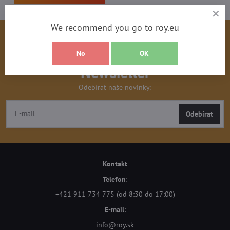
We recommend you go to roy.eu
No
OK
Newsletter
Odebírat naše novinky:
Odebírat
Kontakt
Telefon
:
+421 911 734 775 (od 8:30 do 17:00)
E-mail
:
info@roy.sk