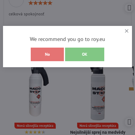
Hodnocení:
5
/
celková spokojnosť
5
Vyberte si z nejprodávanějších
We recommend you go to roy.eu
produktů
No
OK
Nová silnejšia receptúra
Nová silnejšia receptúra
Nejsilnější sprej na medvědy