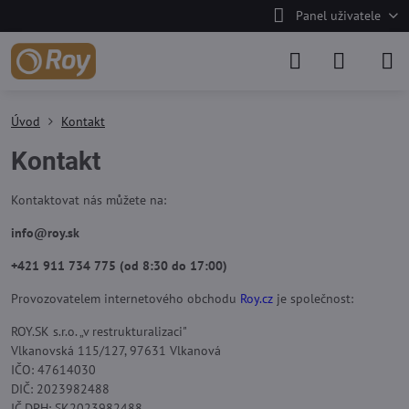
Panel uživatele
Úvod
Kontakt
Kontakt
Kontaktovat nás můžete na:
info@roy.sk
+421 911 734 775 (od 8:30 do 17:00)
Provozovatelem internetového obchodu
Roy.cz
je společnost:
ROY.SK s.r.o. „v restrukturalizaci"
Vlkanovská 115/127, 97631 Vlkanová
IČO: 47614030
DIČ: 2023982488
IČ DPH: SK2023982488