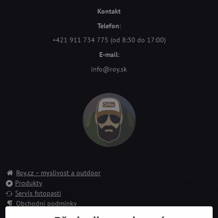
Kontakt
Telefon
:
+421 911 734 775 (od 8:30 do 17:00)
E-mail
:
info@roy.sk
Roy.cz – myslivost a outdoor
Produkty
Servis fotopastí
Obchodní podmínky
Reklamace