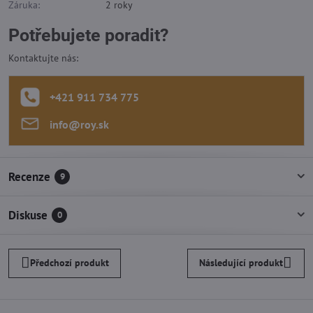
Záruka:
2 roky
Potřebujete poradit?
Kontaktujte nás:
+421 911 734 775
info​@roy​.sk
Recenze
9
Diskuse
0
Předchozí produkt
Následující produkt