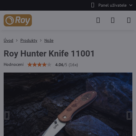
Panel uživatele
Úvod
Produkty
Nože
Roy Hunter Knife 11001
Hodnocení
4.06
/
5
(
16
x)