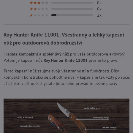
0x
★★★★★
★★★★★
★★★★★
0x
★★★★★
★★★★★
★★★★★
2x
★★★★★
★★★★★
★★★★★
Roy Hunter Knife 11001: Všestranný a lehký kapesní
nůž pro outdoorová dobrodružství
Hledáte
kompaktní a spolehlivý nůž
pro vaše outdoorové aktivity?
Potom je kapesní nůž
Roy Hunter Knife 11001
přesně to pravé!
Tento kapesní nůž zaujme svojí všestranností a funkčností. Díky
kompaktní konstrukci se pohodlně nosí v kapse a je tak vždy po ruce,
ať už jste v přírodě, chystáte jídlo nebo provádíte běžné práce.