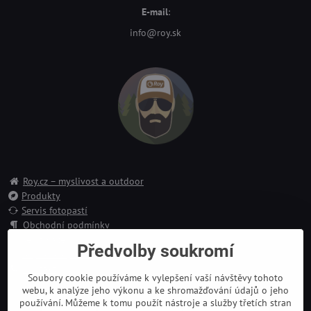
E-mail
:
info@roy.sk
Roy.cz – myslivost a outdoor
Produkty
Servis fotopastí
Obchodní podmínky
Reklamace
Předvolby soukromí
Doprava a platba
Kontakt
Soubory cookie používáme k vylepšení vaší návštěvy tohoto
webu, k analýze jeho výkonu a ke shromažďování údajů o jeho
používání. Můžeme k tomu použít nástroje a služby třetích stran