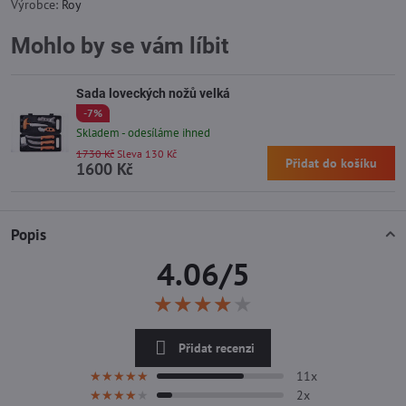
Výrobce:
Roy
Mohlo by se vám líbit
Sada loveckých nožů velká
-7%
Skladem - odesíláme ihned
1730 Kč
Sleva 130 Kč
Přidat do košíku
1600 Kč
Popis
4.06/5
★★★★★
★★★★★
★★★★★
Přidat recenzi
11x
★★★★★
★★★★★
★★★★★
2x
★★★★★
★★★★★
★★★★★