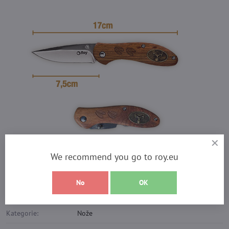
We recommend you go to roy.eu
Více z kategorie
Produkty
Nože
No
OK
Doplňující informace
Kategorie:
Nože