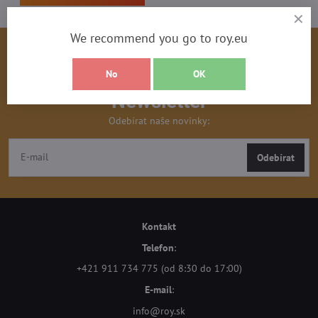
We recommend you go to roy.eu
No
OK
Newsletter
Odebírat naše novinky:
Odebírat
Kontakt
Telefon
:
+421 911 734 775 (od 8:30 do 17:00)
E-mail
:
info@roy.sk