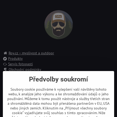
Roy.cz – myslivost a outdoor
Produkty
Servis fotopastí
Obchodní podmínky
Reklamace
Předvolby soukromí
Doprava a platba
Kontakt
Soubory cookie používáme k vylepšení vaší návštěvy tohoto
webu, k analýze jeho výkonu a ke shromažďování údajů o jeho
používání. Můžeme k tomu použít nástroje a služby třetích stran
a shromážděná data mohou být přenášena partnerům v EU, USA
nebo jiných zemích. Kliknutím na „Přijmout všechny soubory
cookie“ vyjadřujete svůj souhlas s tímto zpracováním. Níže