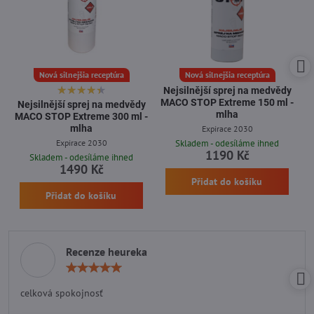
Nová silnejšia receptúra
Nová silnejšia receptúra
Nejsilnější sprej na medvědy
MACO STOP Extreme 150 ml -
Nejsilnější sprej na medvědy
mlha
MACO STOP Extreme 300 ml -
mlha
Expirace 2030
Expirace 2030
Skladem - odesíláme ihned
1190 Kč
Skladem - odesíláme ihned
1490 Kč
Přidat do košíku
Přidat do košíku
Recenze heureka
Hodnocení:
5
/
celková spokojnosť
5