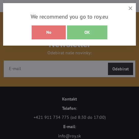
We recommend you go to roy.eu
No
OK
Newsletter
Odebírat naše novinky:
Odebírat
Kontakt
Telefon
:
+421 911 734 775 (od 8:30 do 17:00)
E-mail
:
info@roy.sk