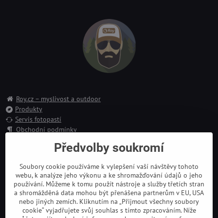
Roy.cz – myslivost a outdoor
Produkty
Servis fotopastí
Obchodní podmínky
Reklamace
Předvolby soukromí
Doprava a platba
Kontakt
Soubory cookie používáme k vylepšení vaší návštěvy tohoto
webu, k analýze jeho výkonu a ke shromažďování údajů o jeho
používání. Můžeme k tomu použít nástroje a služby třetích stran
a shromážděná data mohou být přenášena partnerům v EU, USA
nebo jiných zemích. Kliknutím na „Přijmout všechny soubory
cookie“ vyjadřujete svůj souhlas s tímto zpracováním. Níže