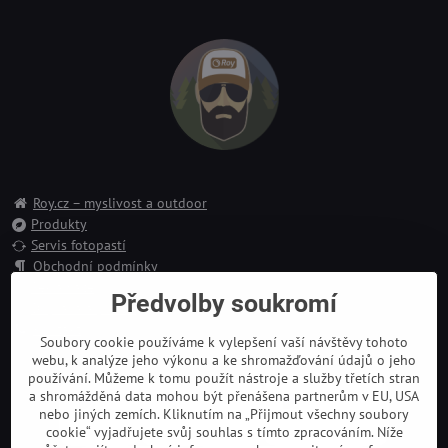
Roy.cz – myslivost a outdoor
Produkty
Servis fotopastí
Obchodní podmínky
Reklamace
Předvolby soukromí
Doprava a platba
Kontakt
Soubory cookie používáme k vylepšení vaší návštěvy tohoto
webu, k analýze jeho výkonu a ke shromažďování údajů o jeho
používání. Můžeme k tomu použít nástroje a služby třetích stran
a shromážděná data mohou být přenášena partnerům v EU, USA
nebo jiných zemích. Kliknutím na „Přijmout všechny soubory
cookie“ vyjadřujete svůj souhlas s tímto zpracováním. Níže