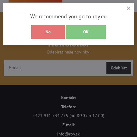
We recommend you go to roy.eu
No
OK
Newsletter
Odebírat naše novinky:
Odebírat
Kontakt
Telefon
:
+421 911 734 775 (od 8:30 do 17:00)
E-mail
:
info@roy.sk