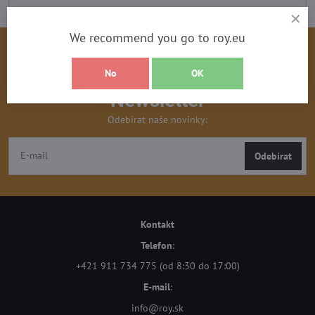
We recommend you go to roy.eu
No
OK
Newsletter
Odebírat naše novinky:
Odebírat
Kontakt
Telefon
:
+421 911 734 775 (od 8:30 do 17:00)
E-mail
:
info@roy.sk