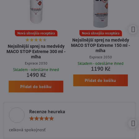
Nová silnejšia receptúra
Nová silnejšia receptúra
Nejsilnější sprej na medvědy
MACO STOP Extreme 150 ml -
Nejsilnější sprej na medvědy
mlha
MACO STOP Extreme 300 ml -
mlha
Expirace 2030
Expirace 2030
Skladem - odesíláme ihned
1190 Kč
Skladem - odesíláme ihned
1490 Kč
Přidat do košíku
Přidat do košíku
Recenze heureka
Hodnocení:
5
/
celková spokojnosť
5