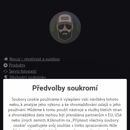
Roy.cz – myslivost a outdoor
Produkty
Servis fotopastí
Obchodní podmínky
Reklamace
Předvolby soukromí
Doprava a platba
Kontakt
Soubory cookie používáme k vylepšení vaší návštěvy tohoto
webu, k analýze jeho výkonu a ke shromažďování údajů o jeho
používání. Můžeme k tomu použít nástroje a služby třetích stran
a shromážděná data mohou být přenášena partnerům v EU, USA
nebo jiných zemích. Kliknutím na „Přijmout všechny soubory
cookie“ vyjadřujete svůj souhlas s tímto zpracováním. Níže