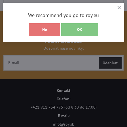
We recommend you go to roy.eu
No
OK
Newsletter
Odebírat naše novinky:
Odebírat
Kontakt
Telefon
:
+421 911 734 775 (od 8:30 do 17:00)
E-mail
:
info@roy.sk