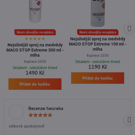
Nová silnejšia receptúra
Nová silnejšia receptúra
Nejsilnější sprej na medvědy
MACO STOP Extreme 150 ml -
Nejsilnější sprej na medvědy
mlha
MACO STOP Extreme 300 ml -
mlha
Expirace 2030
Expirace 2030
Skladem - odesíláme ihned
1190 Kč
Skladem - odesíláme ihned
1490 Kč
Přidat do košíku
Přidat do košíku
Recenze heureka
Hodnocení:
5
/
celková spokojnosť
5