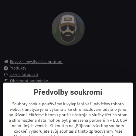
Roy.cz – myslivost a outdoor
Produkty
Servis fotopastí
Obchodní podmínky
Reklamace
Předvolby soukromí
Doprava a platba
Kontakt
Soubory cookie používáme k vylepšení vaší návštěvy tohoto
webu, k analýze jeho výkonu a ke shromažďování údajů o jeho
používání. Můžeme k tomu použít nástroje a služby třetích stran
a shromážděná data mohou být přenášena partnerům v EU, USA
nebo jiných zemích. Kliknutím na „Přijmout všechny soubory
cookie“ vyjadřujete svůj souhlas s tímto zpracováním. Níže