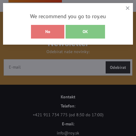
We recommend you go to roy.eu
No
OK
Newsletter
Odebírat naše novinky:
Odebírat
Kontakt
Telefon
:
+421 911 734 775 (od 8:30 do 17:00)
E-mail
:
info@roy.sk