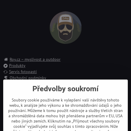
Roy.cz – myslivost a outdoor
Produkty
Servis fotopastí
Obchodní podmínky
Reklamace
Předvolby soukromí
Doprava a platba
Kontakt
Soubory cookie používáme k vylepšení vaší návštěvy tohoto
webu, k analýze jeho výkonu a ke shromažďování údajů o jeho
používání. Můžeme k tomu použít nástroje a služby třetích stran
a shromážděná data mohou být přenášena partnerům v EU, USA
nebo jiných zemích. Kliknutím na „Přijmout všechny soubory
cookie“ vyjadřujete svůj souhlas s tímto zpracováním. Níže