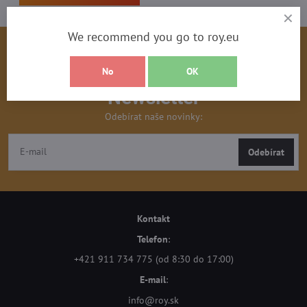
We recommend you go to roy.eu
No
OK
Newsletter
Odebírat naše novinky:
Odebírat
Kontakt
Telefon
:
+421 911 734 775 (od 8:30 do 17:00)
E-mail
:
info@roy.sk