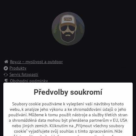
Roy.cz – myslivost a outdoor
Produkty
Servis fotopastí
Obchodní podmínky
Reklamace
Předvolby soukromí
Doprava a platba
Kontakt
Soubory cookie používáme k vylepšení vaší návštěvy tohoto
webu, k analýze jeho výkonu a ke shromažďování údajů o jeho
používání. Můžeme k tomu použít nástroje a služby třetích stran
a shromážděná data mohou být přenášena partnerům v EU, USA
nebo jiných zemích. Kliknutím na „Přijmout všechny soubory
cookie“ vyjadřujete svůj souhlas s tímto zpracováním. Níže