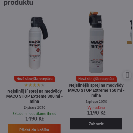
produktů
Nová silnejšia receptúra
Nová silnejšia receptúra
Nejsilnější sprej na medvědy
MACO STOP Extreme 150 ml -
Nejsilnější sprej na medvědy
mlha
MACO STOP Extreme 300 ml -
mlha
Expirace 2030
Expirace 2030
Vyprodáno
1190 Kč
Skladem - odesíláme ihned
1490 Kč
Zobrazit
Přidat do košíku