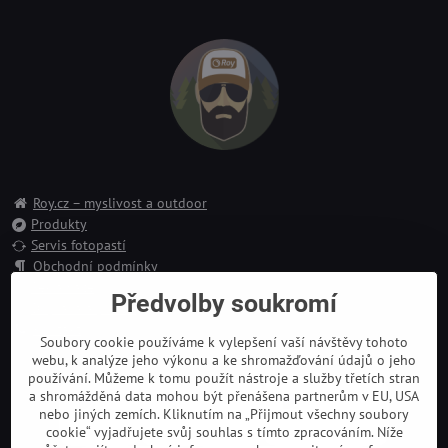
Roy.cz – myslivost a outdoor
Produkty
Servis fotopastí
Obchodní podmínky
Reklamace
Předvolby soukromí
Doprava a platba
Kontakt
Soubory cookie používáme k vylepšení vaší návštěvy tohoto
webu, k analýze jeho výkonu a ke shromažďování údajů o jeho
používání. Můžeme k tomu použít nástroje a služby třetích stran
a shromážděná data mohou být přenášena partnerům v EU, USA
nebo jiných zemích. Kliknutím na „Přijmout všechny soubory
cookie“ vyjadřujete svůj souhlas s tímto zpracováním. Níže