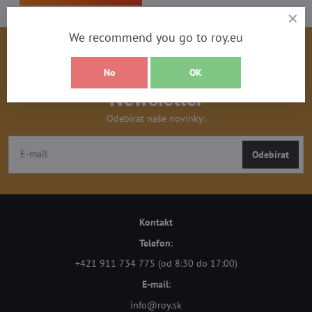
We recommend you go to roy.eu
No
OK
Newsletter
Odebírat naše novinky:
Odebírat
Kontakt
Telefon
:
+421 911 734 775 (od 8:30 do 17:00)
E-mail
:
info@roy.sk