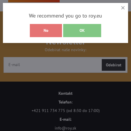
We recommend you go to roy.eu
No
OK
Newsletter
Odebírat naše novinky:
Odebírat
Kontakt
Telefon
:
+421 911 734 775 (od 8:30 do 17:00)
E-mail
:
info@roy.sk