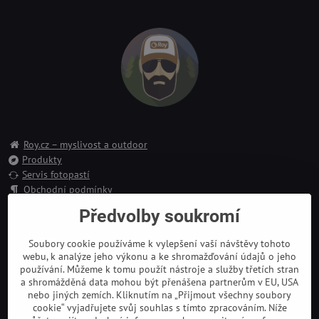
Roy.cz – myslivost a outdoor
Produkty
Servis fotopastí
Obchodní podmínky
Reklamace
Předvolby soukromí
Doprava a platba
Kontakt
Soubory cookie používáme k vylepšení vaší návštěvy tohoto
webu, k analýze jeho výkonu a ke shromažďování údajů o jeho
používání. Můžeme k tomu použít nástroje a služby třetích stran
a shromážděná data mohou být přenášena partnerům v EU, USA
nebo jiných zemích. Kliknutím na „Přijmout všechny soubory
cookie“ vyjadřujete svůj souhlas s tímto zpracováním. Níže