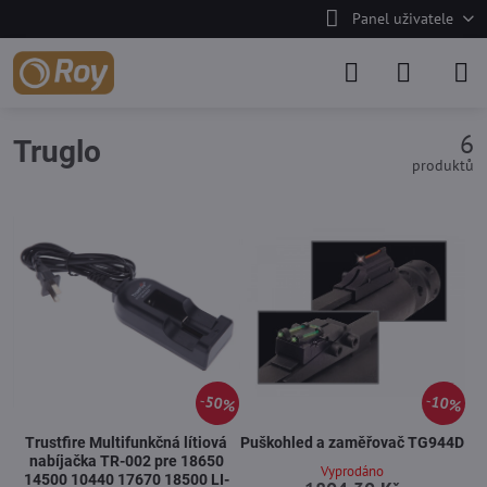
Panel uživatele
6
Truglo
produktů
50%
10%
Trustfire Multifunkčná lítiová
Puškohled a zaměřovač TG944D
nabíjačka TR-002 pre 18650
Vyprodáno
14500 10440 17670 18500 LI-