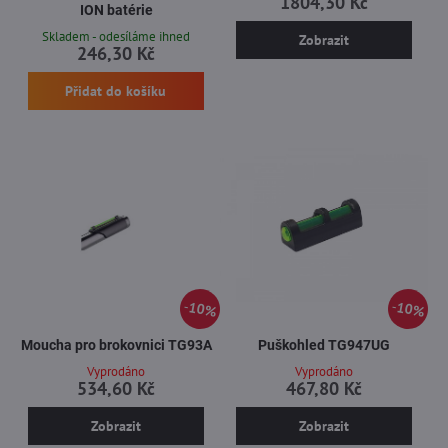
1804,30 Kč
ION batérie
Skladem - odesíláme ihned
Zobrazit
246,30 Kč
Přidat do košíku
10%
10%
Moucha pro brokovnici TG93A
Puškohled TG947UG
Vyprodáno
Vyprodáno
534,60 Kč
467,80 Kč
Zobrazit
Zobrazit