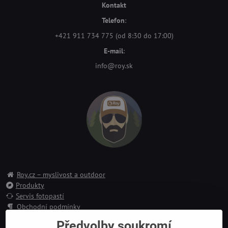
Kontakt
Telefon
:
+421 911 734 775 (od 8:30 do 17:00)
E-mail
:
info@roy.sk
Roy.cz – myslivost a outdoor
Produkty
Servis fotopastí
Obchodní podmínky
Reklamace
Předvolby soukromí
Doprava a platba