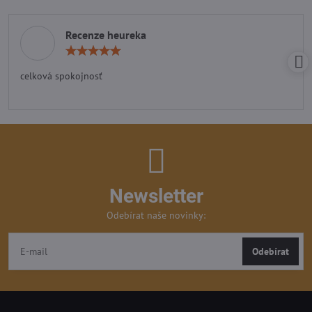
Recenze heureka
Hodnocení:
5
/
celková spokojnosť
5
Newsletter
Odebírat naše novinky:
Odebírat