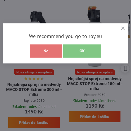
We recommend you go to roy.eu
No
OK
Nová silnejšia receptúra
Nová silnejšia receptúra
Nejsilnější sprej na medvědy
MACO STOP Extreme 150 ml -
Nejsilnější sprej na medvědy
mlha
MACO STOP Extreme 300 ml -
mlha
Expirace 2030
Expirace 2030
Skladem - odesíláme ihned
1190 Kč
Skladem - odesíláme ihned
1490 Kč
Přidat do košíku
Přidat do košíku