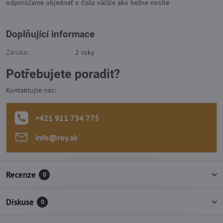
odporúčame objednať o číslo väčšie ako bežne nosíte
Doplňující informace
Záruka:
2 roky
Potřebujete poradit?
Kontaktujte nás:
+421 911 734 775
info​@roy​.sk
Recenze
0
Diskuse
0