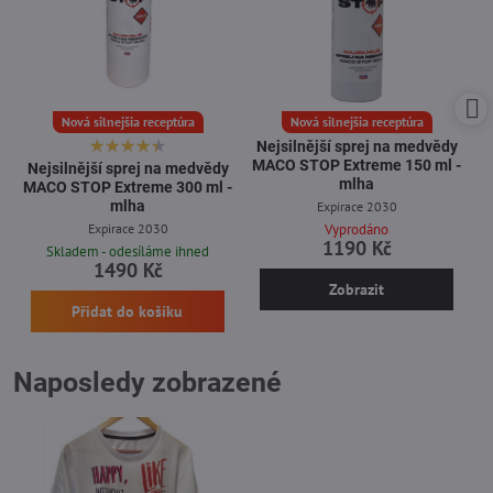
Nová silnejšia receptúra
Nová silnejšia receptúra
Nejsilnější sprej na medvědy
MACO STOP Extreme 150 ml -
Nejsilnější sprej na medvědy
mlha
MACO STOP Extreme 300 ml -
mlha
Expirace 2030
Expirace 2030
Vyprodáno
1190 Kč
Skladem - odesíláme ihned
1490 Kč
Zobrazit
Přidat do košíku
Naposledy zobrazené