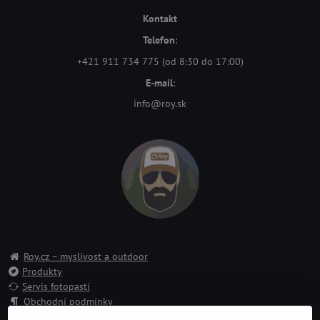
Kontakt
Telefon
:
+421 911 734 775 (od 8:30 do 17:00)
E-mail
:
info@roy.sk
Roy.cz – myslivost a outdoor
Produkty
Servis fotopastí
Obchodní podmínky
Reklamace