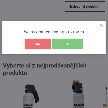
Následující produkt
Recenze heureka
We recommend you go to roy.eu
Hodnocení:
5
/
No
OK
celková spokojnosť
5
Vyberte si z nejprodávanějších
produktů