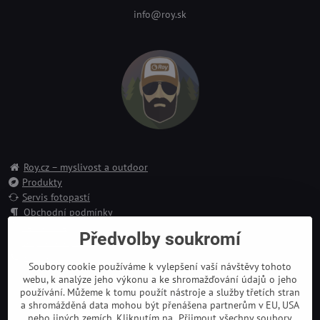
info@roy.sk
Roy.cz – myslivost a outdoor
Produkty
Servis fotopastí
Obchodní podmínky
Reklamace
Předvolby soukromí
Doprava a platba
Kontakt
Soubory cookie používáme k vylepšení vaší návštěvy tohoto
webu, k analýze jeho výkonu a ke shromažďování údajů o jeho
používání. Můžeme k tomu použít nástroje a služby třetích stran
a shromážděná data mohou být přenášena partnerům v EU, USA
nebo jiných zemích. Kliknutím na „Přijmout všechny soubory