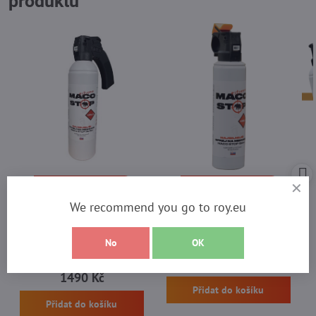
produktů
Nová silnejšia receptúra
Nová silnejšia receptúra
Nejsilnější sprej na medvědy
We recommend you go to roy.eu
MACO STOP Extreme 150 ml -
Nejsilnější sprej na medvědy
mlha
MACO STOP Extreme 300 ml -
mlha
Expirace 2030
No
OK
Expirace 2030
Skladem - odesíláme ihned
1190 Kč
Skladem - odesíláme ihned
1490 Kč
Přidat do košíku
Přidat do košíku