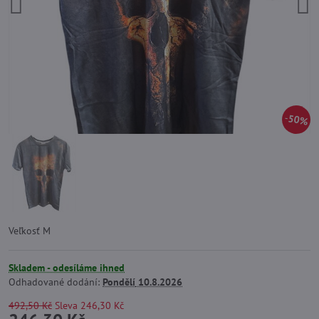
50%
Veľkosť M
Skladem - odesíláme ihned
Odhadované dodání:
Pondělí
10.8.2026
492,50 Kč
Sleva
246,30 Kč