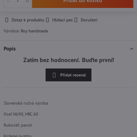
Přidat do košíku
Dotaz k produktu
Hlídací pes
Doručení
Výrobce:
Roy handmade
Popis
Zatím bez hodnocení. Buďte první!
Přidat recenzi
Slovenská ručná výroba
Oceľ N690, HRC 60
Rukoväť: paroh
Kožené puzdro