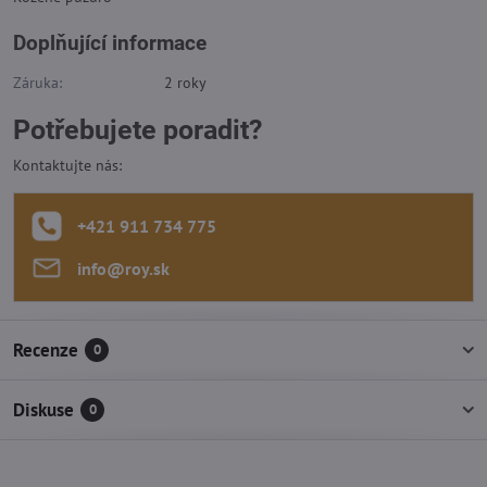
Doplňující informace
Záruka:
2 roky
Potřebujete poradit?
Kontaktujte nás:
+421 911 734 775
info​@roy​.sk
Recenze
0
Diskuse
0