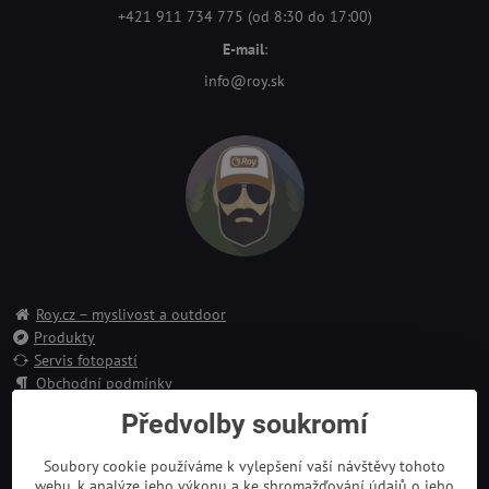
+421 911 734 775 (od 8:30 do 17:00)
E-mail
:
info@roy.sk
Roy.cz – myslivost a outdoor
Produkty
Servis fotopastí
Obchodní podmínky
Reklamace
Předvolby soukromí
Doprava a platba
Kontakt
Soubory cookie používáme k vylepšení vaší návštěvy tohoto
webu, k analýze jeho výkonu a ke shromažďování údajů o jeho