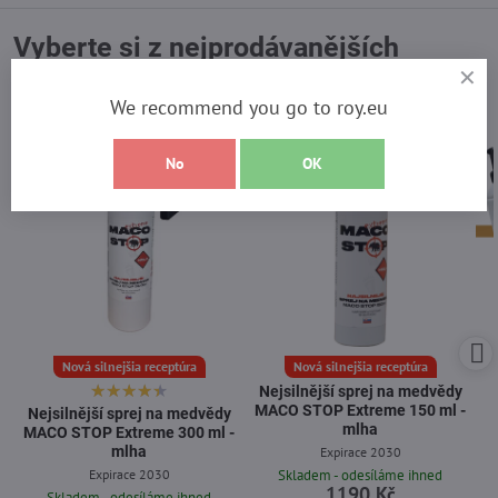
Vyberte si z nejprodávanějších
produktů
We recommend you go to roy.eu
No
OK
Nová silnejšia receptúra
Nová silnejšia receptúra
Nejsilnější sprej na medvědy
MACO STOP Extreme 150 ml -
Nejsilnější sprej na medvědy
mlha
MACO STOP Extreme 300 ml -
mlha
Expirace 2030
Expirace 2030
Skladem - odesíláme ihned
1190 Kč
Skladem - odesíláme ihned