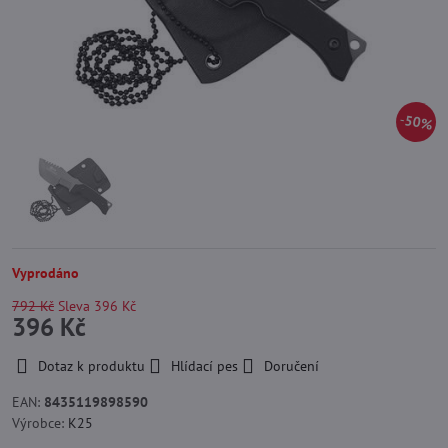
50%
Vyprodáno
792 Kč
Sleva
396 Kč
396 Kč
Dotaz k produktu
Hlídací pes
Doručení
EAN:
8435119898590
Výrobce:
K25