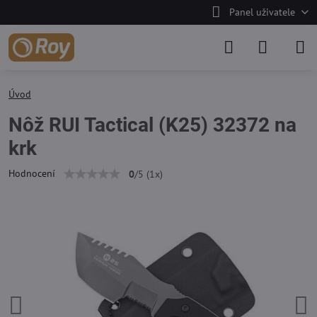
Panel uživatele
Úvod
Nôž RUI Tactical (K25) 32372 na
krk
Hodnocení
0
/
5
(
1
x)