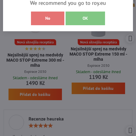
We recommend you go to roy.eu
No
OK
Nová silnejšia receptúra
Nová silnejšia receptúra
Nejsilnější sprej na medvědy
MACO STOP Extreme 150 ml -
Nejsilnější sprej na medvědy
mlha
MACO STOP Extreme 300 ml -
mlha
Expirace 2030
Expirace 2030
Skladem - odesíláme ihned
1190 Kč
Skladem - odesíláme ihned
1490 Kč
Přidat do košíku
Přidat do košíku
Recenze heureka
Hodnocení:
5
/