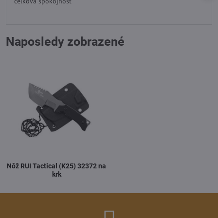
celková spokojnosť
5
Naposledy zobrazené
Nôž RUI Tactical (K25) 32372 na
krk