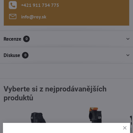
+421 911 734 775
info​@roy​.sk
Recenze
0
Diskuse
0
Vyberte si z nejprodávanějších
produktů