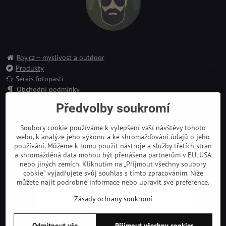
Roy.cz – myslivost a outdoor
Produkty
Servis fotopastí
Obchodní podmínky
Reklamace
Předvolby soukromí
Doprava a platba
Kontakt
Soubory cookie používáme k vylepšení vaší návštěvy tohoto
webu, k analýze jeho výkonu a ke shromažďování údajů o jeho
používání. Můžeme k tomu použít nástroje a služby třetích stran
a shromážděná data mohou být přenášena partnerům v EU, USA
nebo jiných zemích. Kliknutím na „Přijmout všechny soubory
cookie“ vyjadřujete svůj souhlas s tímto zpracováním. Níže
můžete najít podrobné informace nebo upravit své preference.
Zásady ochrany soukromí
Odmítnout vše
Přijmout všechny cookies