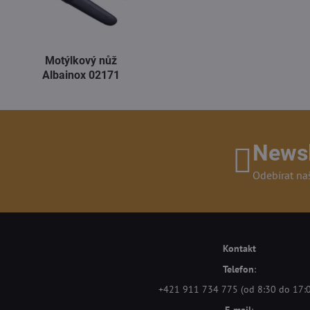
Motýlkový nůž
Albainox 02171
Newsl
Odebírat na
Kontakt
Telefon
:
+421 911 734 775 (od 8:30 do 17: