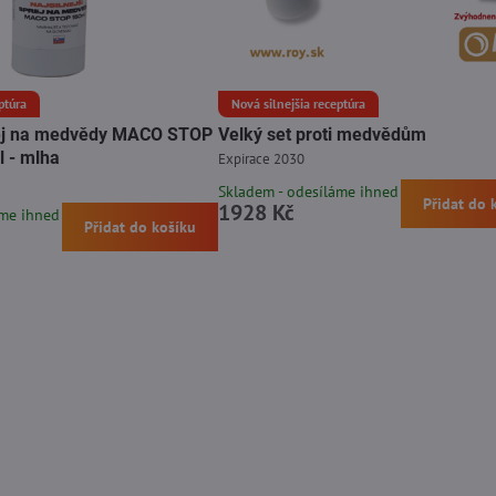
ptúra
Nová silnejšia receptúra
prej na medvědy MACO STOP
Velký set proti medvědům
 - mlha
Expirace 2030
Skladem - odesíláme ihned
Přidat do 
1928 Kč
áme ihned
Přidat do košíku