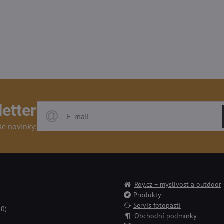
etter
še novinky:
Roy.cz – myslivost a outdoor
Produkty
Servis fotopastí
00)
Obchodní podmínky