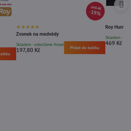
245 Kč
19%
Roy Hunter 
Zvonek na medvědy
Skladem - ode
469 Kč
Skladem - odesíláme ihned
Přidat do košíku
197,80 Kč
košíku