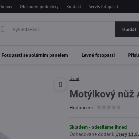
Domov
Obchodní podmínky
Kontakt
Servis fotopastí
Hledat
Fotopasti se solárním panelem
Levné fotopasti
Přísl
Úvod
Motýlkový nůž 
Hodnocení
Skladem - odesíláme ihned
Odhadované dodání:
Úterý
11.8