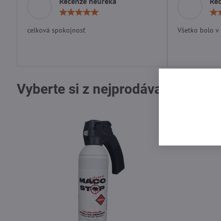
Recenze heureka
Re
Hodnocení:
5
/
celková spokojnosť
Všetko bolo v
5
Vyberte si z nejprodávanějších 