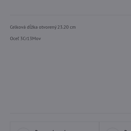
Celková dĺžka otvorený
23.20 cm
Oceľ
3Cr13Mov