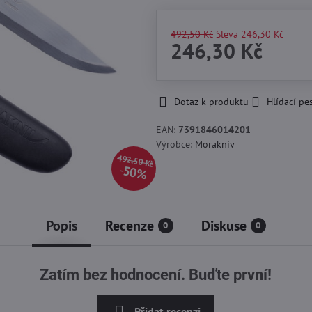
492,50 Kč
Sleva
246,30 Kč
246,30 Kč
Dotaz k produktu
Hlídací pe
EAN:
7391846014201
Výrobce:
Morakniv
492,50 Kč
50%
Popis
Recenze
Diskuse
0
0
Zatím bez hodnocení. Buďte první!
Přidat recenzi