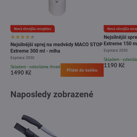
Nová silnejšia receptúra
Nová silnejšia rece
Nejsilnější s
Extreme 150 ml
Nejsilnější sprej na medvědy MACO STOP
Expirace 2030
Extreme 300 ml - mlha
Expirace 2030
Skladem - odesíl
1190 Kč
Skladem - odesíláme ihned
Přidat do košíku
1490 Kč
Naposledy zobrazené