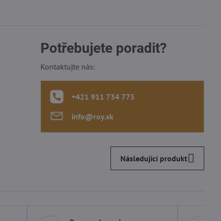
Potřebujete poradit?
Kontaktujte nás:
+421 911 734 775
info​@roy​.sk
Následující produkt