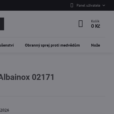
Panel uživatele
Košík
0 Kč
ušenství
Obranný sprej proti medvědům
Nože
Albainox 02171
.2026