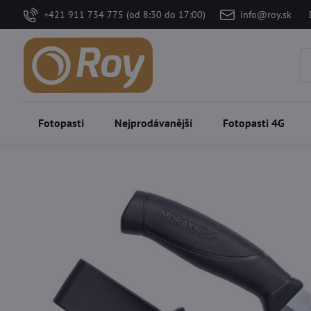
+421 911 734 775 (od 8:30 do 17:00)
info@roy.sk
Fotopasti
Nejprodávanější
Fotopasti 4G