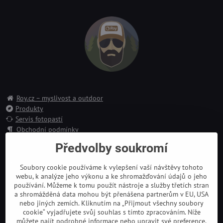
Roy.cz – myslivost a outdoor
Produkty
Servis fotopastí
Obchodní podmínky
Reklamace
Předvolby soukromí
Doprava a platba
Kontakt
Soubory cookie používáme k vylepšení vaší návštěvy tohoto
webu, k analýze jeho výkonu a ke shromažďování údajů o jeho
používání. Můžeme k tomu použít nástroje a služby třetích stran
a shromážděná data mohou být přenášena partnerům v EU, USA
nebo jiných zemích. Kliknutím na „Přijmout všechny soubory
cookie“ vyjadřujete svůj souhlas s tímto zpracováním. Níže
můžete najít podrobné informace nebo upravit své preference.