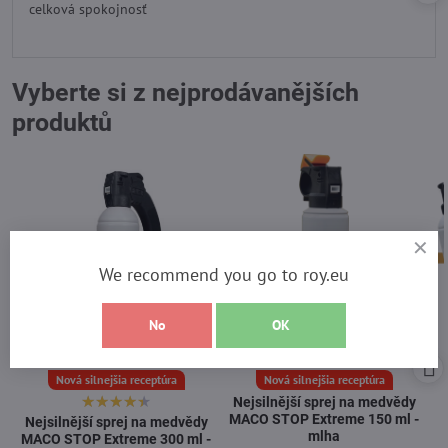
celková spokojnosť
5
Vyberte si z nejprodávanějších
produktů
We recommend you go to roy.eu
No
OK
Nová silnejšia receptúra
Nová silnejšia receptúra
Nejsilnější sprej na medvědy
MACO STOP Extreme 150 ml -
Nejsilnější sprej na medvědy
mlha
MACO STOP Extreme 300 ml -