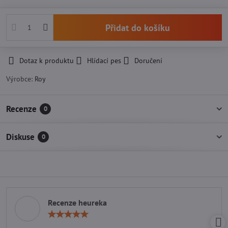
Přidat do košíku
Dotaz k produktu
Hlídací pes
Doručení
Výrobce:
Roy
Recenze
0
Diskuse
0
Recenze heureka
Hodnocení:
5
/