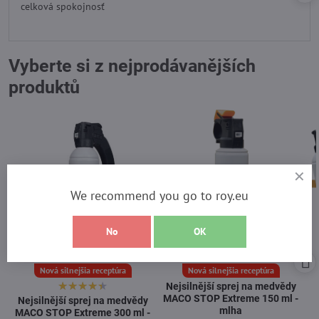
celková spokojnosť
5
Vyberte si z nejprodávanějších
produktů
We recommend you go to roy.eu
No
OK
Nová silnejšia receptúra
Nová silnejšia receptúra
Nejsilnější sprej na medvědy
MACO STOP Extreme 150 ml -
Nejsilnější sprej na medvědy
mlha
MACO STOP Extreme 300 ml -