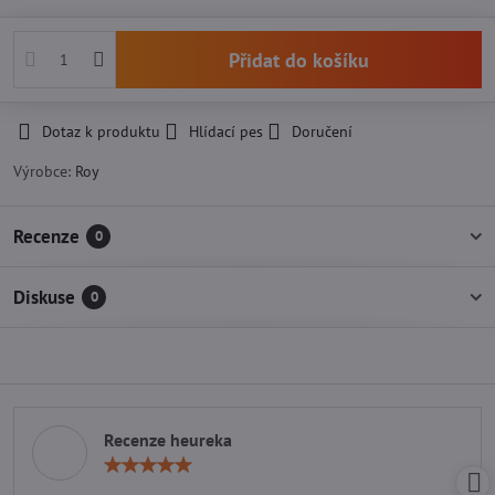
Přidat do košíku
Dotaz k produktu
Hlídací pes
Doručení
Výrobce:
Roy
Recenze
0
Diskuse
0
Recenze heureka
Hodnocení:
5
/