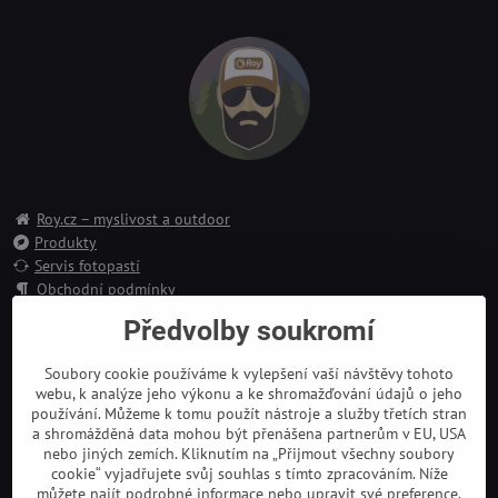
Roy.cz – myslivost a outdoor
Produkty
Servis fotopastí
Obchodní podmínky
Reklamace
Předvolby soukromí
Doprava a platba
Kontakt
Soubory cookie používáme k vylepšení vaší návštěvy tohoto
webu, k analýze jeho výkonu a ke shromažďování údajů o jeho
používání. Můžeme k tomu použít nástroje a služby třetích stran
a shromážděná data mohou být přenášena partnerům v EU, USA
nebo jiných zemích. Kliknutím na „Přijmout všechny soubory
cookie“ vyjadřujete svůj souhlas s tímto zpracováním. Níže
můžete najít podrobné informace nebo upravit své preference.