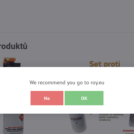
produktů
We recommend you go to roy.eu
No
OK