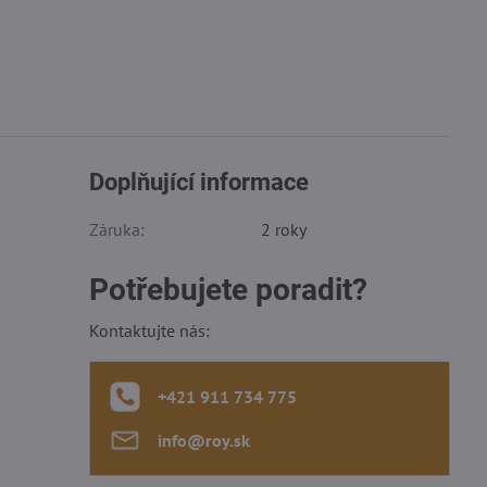
Doplňující informace
Záruka:
2 roky
Potřebujete poradit?
Kontaktujte nás:
+421 911 734 775
info​@roy​.sk