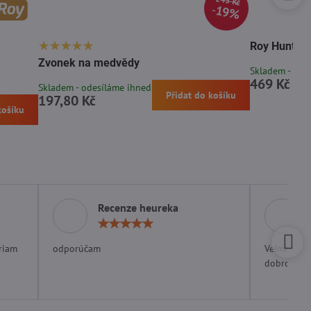
245 Kč
19%
Roy Hunter 
Zvonek na medvědy
Skladem - ode
469 Kč
Skladem - odesíláme ihned
Přidat do košíku
197,80 Kč
košíku
Recenze heureka
ocení:
Hodnocení:
5
/
riam
odporúčam
Velmi rých
5
dobrom ob