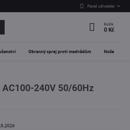
Panel uživatele
Košík
0 Kč
ušenství
Obranný sprej proti medvědům
Nože
ér AC100-240V 50/60Hz
.8.2026