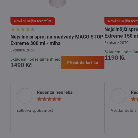
Nová silnejšia receptúra
Nová silnejšia rece
Nejsilnější s
Extreme 150 ml
Nejsilnější sprej na medvědy MACO STOP
Expirace 2030
Extreme 300 ml - mlha
Expirace 2030
Skladem - odesíl
1190 Kč
Skladem - odesíláme ihned
Přidat do košíku
1490 Kč
Recenze heureka
Re
Hodnocení:
5
/
celková spokojnosť
Všetko bolo v
5