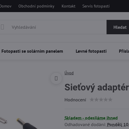
Domov
Obchodní podmínky
Kontakt
Servis fotopastí
Hledat
Fotopasti se solárním panelem
Levné fotopasti
Přísl
Úvod
Sieťový adapt
Hodnocení
Skladem - odesíláme ihned
Odhadované dodání:
Pondělí
10