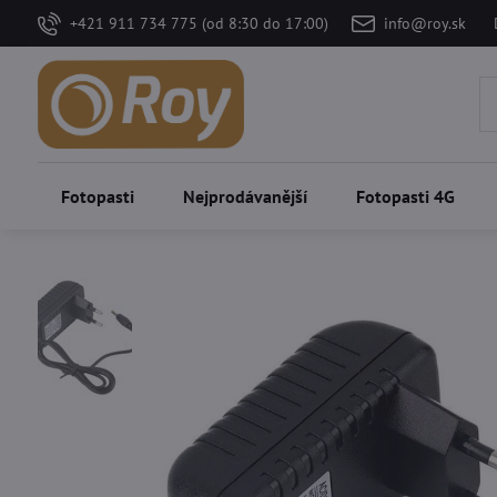
+421 911 734 775 (od 8:30 do 17:00)
info@roy.sk
Fotopasti
Nejprodávanější
Fotopasti 4G