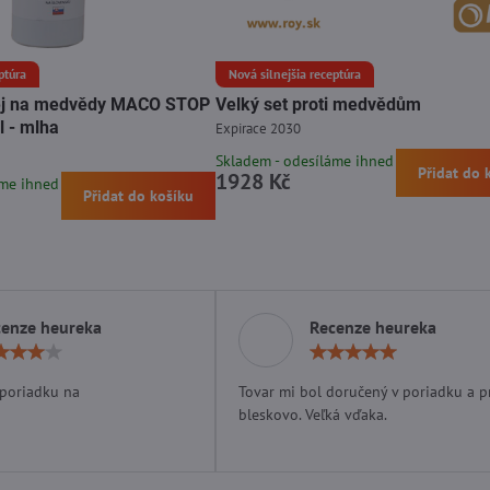
ptúra
Nová silnejšia receptúra
prej na medvědy MACO STOP
Velký set proti medvědům
 - mlha
Expirace 2030
Skladem - odesíláme ihned
Přidat do 
1928 Kč
áme ihned
Přidat do košíku
cenze heureka
Recenze heureka
Hodnocení:
Hodn
4
5
/
/
 poriadku na
Tovar mi bol doručený v poriadku a p
5
5
bleskovo. Veľká vďaka.