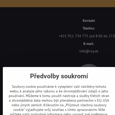
Kontakt
Telefon
:
+421 911 734 775 (od 8:30 do 17:
E-mail
:
info@roy.sk
Předvolby soukromí
Soubory cookie používáme k vylepšení vaší návštěvy tohoto
webu, k analýze jeho výkonu a ke shromažďování údajů o jeho
používání. Můžeme k tomu použít nástroje a služby třetích stran
a shromážděná data mohou být přenášena partnerům v EU, USA
nebo jiných zemích. Kliknutím na „Přijmout všechny soubory
cookie“ vyjadřujete svůj souhlas s tímto zpracováním. Níže
můžete najít podrobné informace nebo upravit své preference.