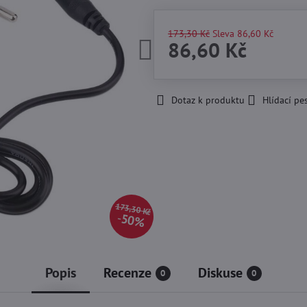
173,30 Kč
Sleva
86,60 Kč
86,60 Kč
Dotaz k produktu
Hlídací pe
173,30 Kč
50%
Popis
Recenze
Diskuse
0
0